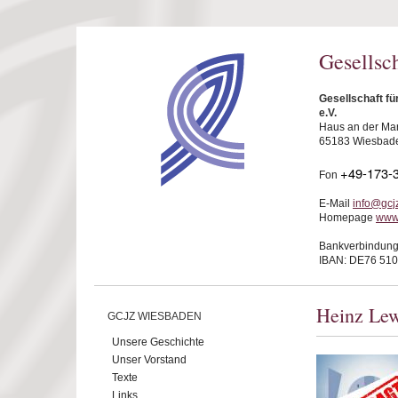
Direkt zum Inhalt
Gesellsc
Gesellschaft f
e.V.
Haus an der Mar
65183 Wiesbad
+49-173-
Fon
E-Mail
info@gcj
Homepage
www
Bankverbindung
IBAN: DE76 510
Heinz Lew
GCJZ WIESBADEN
Unsere Geschichte
Unser Vorstand
Texte
Links