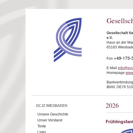
Direkt zum Inhalt
Gesellsc
Gesellschaft f
e.V.
Haus an der Mar
65183 Wiesbad
+49-173-
Fon
E-Mail
info@gcj
Homepage
www
Bankverbindung
IBAN: DE76 510
2026
GCJZ WIESBADEN
Unsere Geschichte
Unser Vorstand
Frühlingsfan
Texte
Links