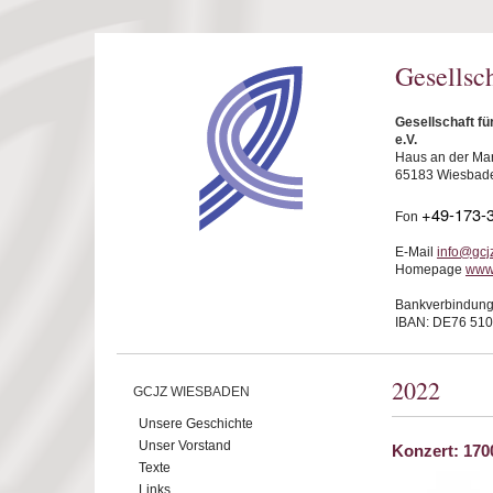
Direkt zum Inhalt
Gesellsc
Gesellschaft f
e.V.
Haus an der Mar
65183 Wiesbad
+49-173-
Fon
E-Mail
info@gcj
Homepage
www
Bankverbindung
IBAN: DE76 510
2022
GCJZ WIESBADEN
Unsere Geschichte
Unser Vorstand
Konzert: 170
Texte
Links