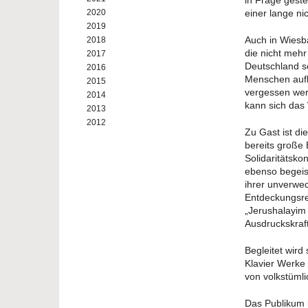
in Frage gest
2020
einer lange n
2019
Auch in Wiesb
2018
die nicht meh
2017
Deutschland s
2016
Menschen aufb
2015
vergessen wer
2014
kann sich das
2013
2012
Zu Gast ist di
bereits große 
Solidaritätsko
ebenso begeist
ihrer unverwec
Entdeckungsre
„Jerushalayim
Ausdruckskraft
Begleitet wird
Klavier Werke 
von volkstümli
Das Publikum 