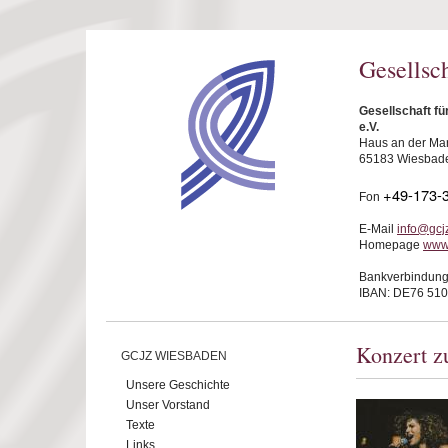
Direkt zum Inhalt
Gesellsc
Gesellschaft f
e.V.
Haus an der Mar
65183 Wiesbad
+49-173-
Fon
E-Mail
info@gcj
Homepage
www
Bankverbindung
IBAN: DE76 510
Konzert zu
GCJZ WIESBADEN
Unsere Geschichte
Unser Vorstand
Texte
Links