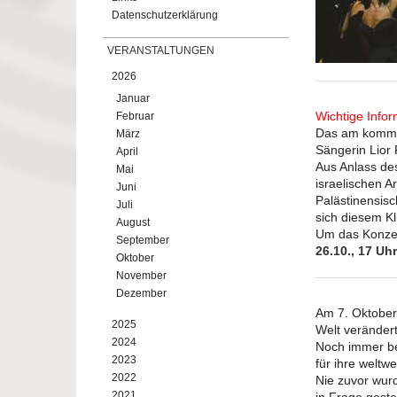
Datenschutzerklärung
VERANSTALTUNGEN
2026
Januar
Wichtige Infor
Februar
Das am kommen
März
Sängerin Lior 
April
Aus Anlass de
Mai
israelischen A
Juni
Palästinensis
Juli
sich diesem K
August
Um das Konzer
September
26.10., 17 Uh
Oktober
November
Dezember
Am 7. Oktober 
2025
Welt veränder
2024
Noch immer bef
2023
für ihre weltw
2022
Nie zuvor wurde
2021