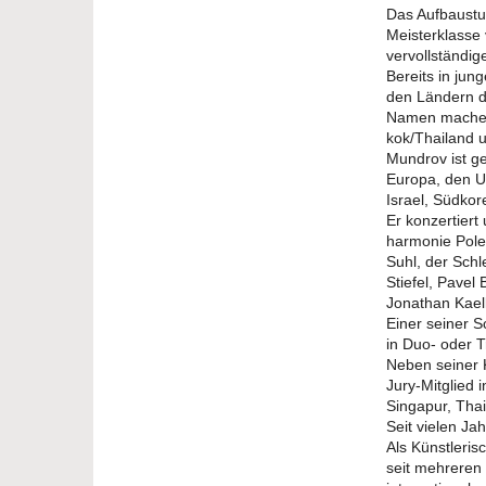
Das Aufbaustu
Meisterklasse 
vervollständig
Bereits in jun
den Ländern d
Namen machen.
kok/Thailand u
Mundrov ist g
Europa, den US
Israel, Südkor
Er konzertiert
harmonie Pole
Suhl, der Sch
Stiefel, Pavel
Jonathan Kael
Einer seiner S
in Duo- oder 
Neben seiner K
Jury-Mitglied 
Singapur, Thai
Seit vielen Ja
Als Künstleris
seit mehreren