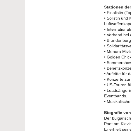
Stationen der
• Finalistin (
• Solistin und
Luftwaffenkape
• Internationa
• Vorband bei
• Brandenburg
• Solidaritätsv
• Menora Mivta
• Golden Chick
• Sommershow f
• Benefizkonze
• Auftritte für
• Konzerte zur
• US-Touren f
• Leadsängerin
Eventbands.
• Musikalisch
Biografie vo
Der bulgarisch
Poet am Klavie
Er erhielt sei