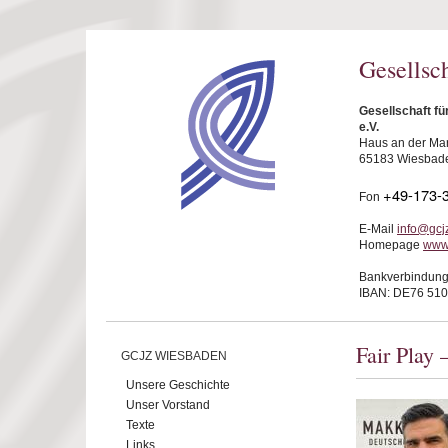
Direkt zum Inhalt
Gesellsc
Gesellschaft f
e.V.
Haus an der Mar
65183 Wiesbad
+49-173-
Fon
E-Mail
info@gcj
Homepage
www
Bankverbindung
IBAN: DE76 510
Fair Play 
GCJZ WIESBADEN
Unsere Geschichte
Unser Vorstand
Texte
Links