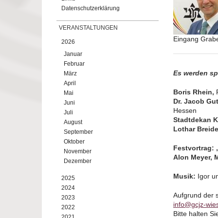
Datenschutzerklärung
VERANSTALTUNGEN
Eingang Grab
2026
Januar
Februar
Es werden sp
März
April
Boris Rhein,
P
Mai
Dr. Jacob Gu
Juni
Hessen
Juli
Stadtdekan K
August
Lothar Breid
September
Oktober
Festvortrag: 
November
Alon Meyer, 
Dezember
Musik:
Igor u
2025
2024
Aufgrund der 
2023
info@gcjz-wie
2022
Bitte halten Si
2021