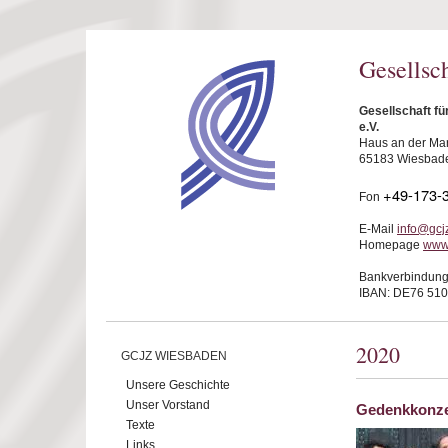
Direkt zum Inhalt
Gesellsc
Gesellschaft f
e.V.
Haus an der Mar
65183 Wiesbad
+49-173-
Fon
E-Mail
info@gcj
Homepage
www
Bankverbindung
IBAN: DE76 510
2020
GCJZ WIESBADEN
Unsere Geschichte
Unser Vorstand
Gedenkkonzer
Texte
Links