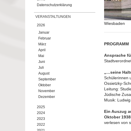
Datenschutzerklärung
VERANSTALTUNGEN
Wiesbaden
2026
Januar
Februar
PROGRAMM
März
April
Ansprache fü
Mai
Stadtverordne
Juni
Juli
„…seine Halt
August
Schülerinnen 
September
Ossietzky-Schu
Oktober
Leitung: Studi
November
Jüdische Zus
Dezember
Musik: Ludwig
2025
Ein Auszug au
2024
Oktober 1938
2023
verlesen von s
2022
2021