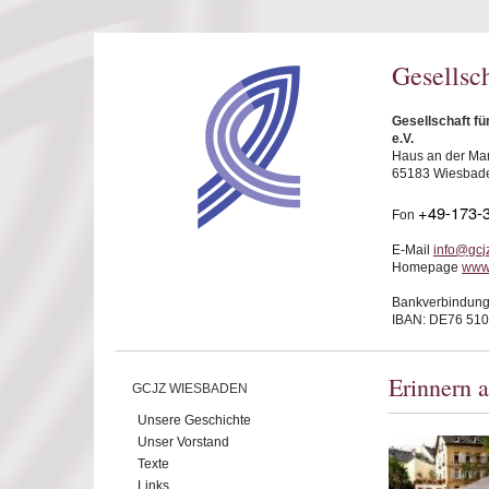
Direkt zum Inhalt
Gesellsc
Gesellschaft f
e.V.
Haus an der Mar
65183 Wiesbad
+49-173-
Fon
E-Mail
info@gcj
Homepage
www
Bankverbindung
IBAN: DE76 510
Erinnern 
GCJZ WIESBADEN
Unsere Geschichte
Unser Vorstand
Texte
Links