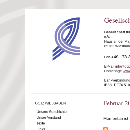
Direkt zum Inhalt
Gesellsc
Gesellschaft f
e.V.
Haus an der Mar
65183 Wiesbad
+49-173-
Fon
E-Mail
info@gcj
Homepage
www
Bankverbindung
IBAN: DE76 510
Februar 2
GCJZ WIESBADEN
Unsere Geschichte
Unser Vorstand
Momentan ist ke
Texte
Links