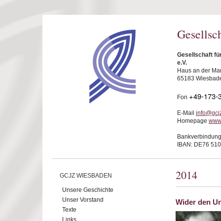
Direkt zum Inhalt
Gesellsc
Gesellschaft f
e.V.
Haus an der Mar
65183 Wiesbad
+49-173-
Fon
E-Mail
info@gcj
Homepage
www
Bankverbindung
IBAN: DE76 510
2014
GCJZ WIESBADEN
Unsere Geschichte
Unser Vorstand
Wider den Un
Texte
Links