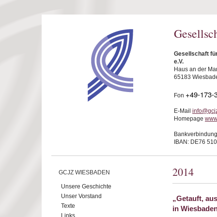
Direkt zum Inhalt
Gesellsc
Gesellschaft f
e.V.
Haus an der Mar
65183 Wiesbad
+49-173-
Fon
E-Mail
info@gcj
Homepage
www
Bankverbindung
IBAN: DE76 510
2014
GCJZ WIESBADEN
Unsere Geschichte
Unser Vorstand
„Getauft, au
Texte
in Wiesbade
Links