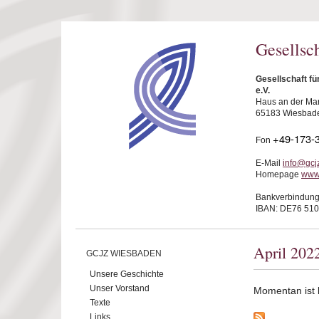
Direkt zum Inhalt
Gesellsc
Gesellschaft f
e.V.
Haus an der Mar
65183 Wiesbad
+49-173-
Fon
E-Mail
info@gcj
Homepage
www
Bankverbindung
IBAN: DE76 510
April 202
GCJZ WIESBADEN
Unsere Geschichte
Unser Vorstand
Momentan ist ke
Texte
Links