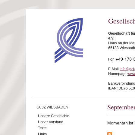
Direkt zum Inhalt
Gesellsc
Gesellschaft f
e.V.
Haus an der Mar
65183 Wiesbad
+49-173-
Fon
E-Mail
info@gcj
Homepage
www
Bankverbindung
IBAN: DE76 510
Septembe
GCJZ WIESBADEN
Unsere Geschichte
Unser Vorstand
Momentan ist ke
Texte
Links