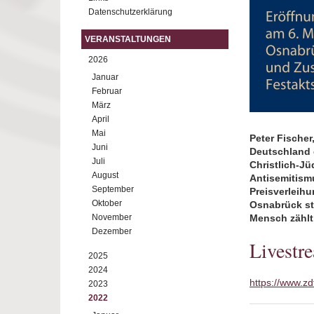
Datenschutzerklärung
VERANSTALTUNGEN
2026
Januar
Februar
März
April
Mai
Peter Fische
Juni
Deutschland 
Juli
Christlich-J
August
Antisemitism
September
Preisverleihu
Oktober
Osnabrück st
November
Mensch zählt
Dezember
Livestr
2025
2024
https://www.zd
2023
2022