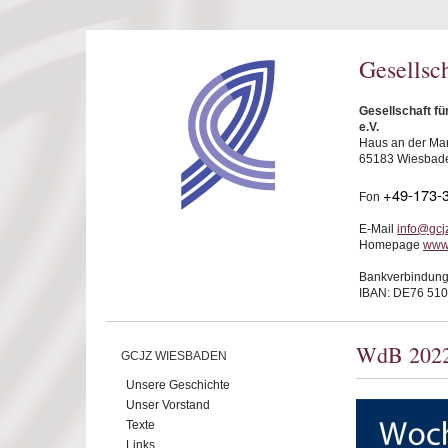
Direkt zum Inhalt
Gesellsc
Gesellschaft f
e.V.
Haus an der Mar
65183 Wiesbad
+49-173-
Fon
E-Mail
info@gcj
Homepage
www
Bankverbindung
IBAN: DE76 510
WdB 202
GCJZ WIESBADEN
Unsere Geschichte
Unser Vorstand
Texte
Links