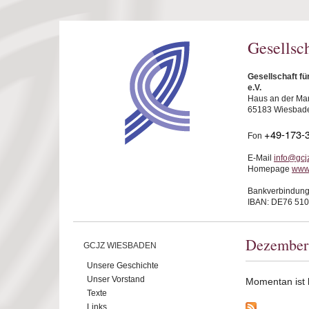
Direkt zum Inhalt
Gesellsc
Gesellschaft f
e.V.
Haus an der Mar
65183 Wiesbad
+49-173-
Fon
E-Mail
info@gcj
Homepage
www
Bankverbindung
IBAN: DE76 510
Dezember
GCJZ WIESBADEN
Unsere Geschichte
Unser Vorstand
Momentan ist ke
Texte
Links