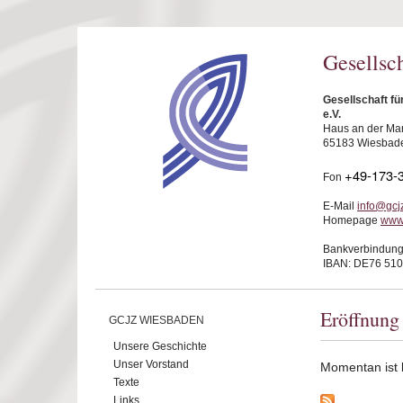
Direkt zum Inhalt
Gesellsc
Gesellschaft f
e.V.
Haus an der Mar
65183 Wiesbad
+49-173-
Fon
E-Mail
info@gcj
Homepage
www
Bankverbindung
IBAN: DE76 510
Eröffnung
GCJZ WIESBADEN
Unsere Geschichte
Unser Vorstand
Momentan ist ke
Texte
Links