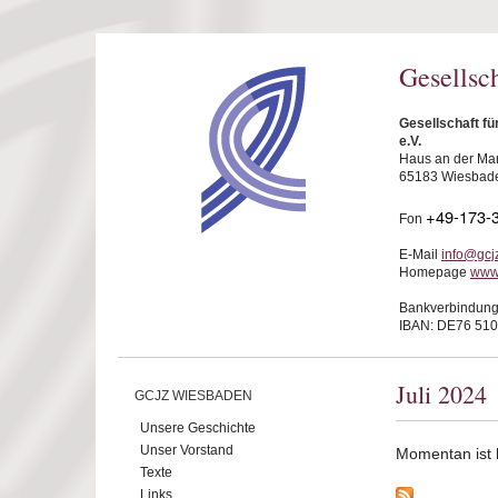
Direkt zum Inhalt
Gesellsc
Gesellschaft f
e.V.
Haus an der Mar
65183 Wiesbad
+49-173-
Fon
E-Mail
info@gcj
Homepage
www
Bankverbindung
IBAN: DE76 510
Juli 2024
GCJZ WIESBADEN
Unsere Geschichte
Unser Vorstand
Momentan ist ke
Texte
Links