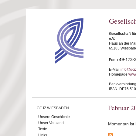
Direkt zum Inhalt
Gesellsc
Gesellschaft f
e.V.
Haus an der Mar
65183 Wiesbad
+49-173-
Fon
E-Mail
info@gcj
Homepage
www
Bankverbindung
IBAN: DE76 510
Februar 2
GCJZ WIESBADEN
Unsere Geschichte
Unser Vorstand
Momentan ist ke
Texte
Links