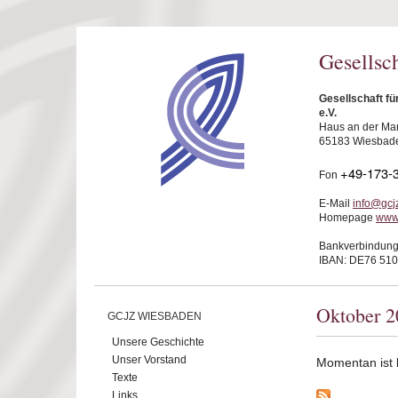
Direkt zum Inhalt
Gesellsc
Gesellschaft f
e.V.
Haus an der Mar
65183 Wiesbad
+49-173-
Fon
E-Mail
info@gcj
Homepage
www
Bankverbindung
IBAN: DE76 510
Oktober 2
GCJZ WIESBADEN
Unsere Geschichte
Unser Vorstand
Momentan ist ke
Texte
Links