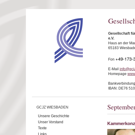
Direkt zum Inhalt
Gesellsc
Gesellschaft f
e.V.
Haus an der Mar
65183 Wiesbad
+49-173-
Fon
E-Mail
info@gcj
Homepage
www
Bankverbindung
IBAN: DE76 510
Septembe
GCJZ WIESBADEN
Unsere Geschichte
Unser Vorstand
Kammerkonz
Texte
Links