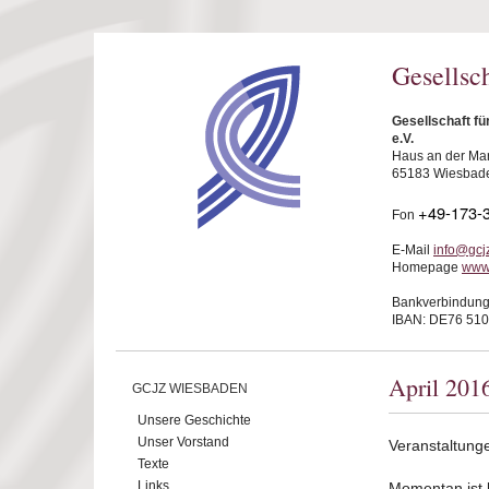
Direkt zum Inhalt
Gesellsc
Gesellschaft f
e.V.
Haus an der Mar
65183 Wiesbad
+49-173-
Fon
E-Mail
info@gcj
Homepage
www
Bankverbindung
IBAN: DE76 510
April 201
GCJZ WIESBADEN
Unsere Geschichte
Unser Vorstand
Veranstaltunge
Texte
Links
Momentan ist ke