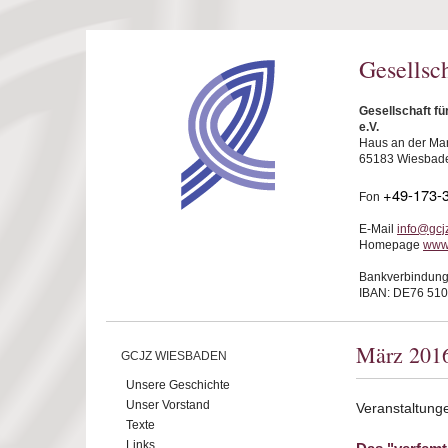
Direkt zum Inhalt
Gesellsc
Gesellschaft f
e.V.
Haus an der Mar
65183 Wiesbad
+49-173-
Fon
E-Mail
info@gcj
Homepage
www
Bankverbindung
IBAN: DE76 510
März 201
GCJZ WIESBADEN
Unsere Geschichte
Unser Vorstand
Veranstaltung
Texte
Links