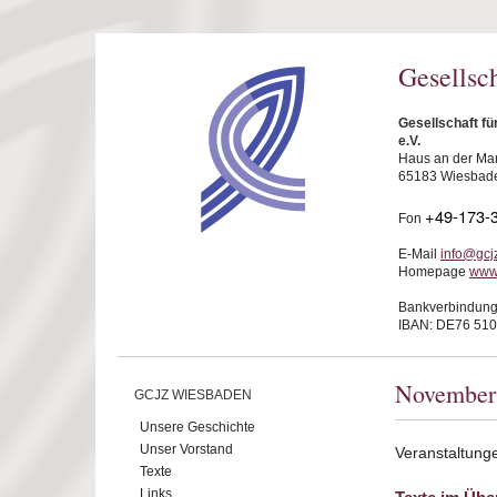
Direkt zum Inhalt
Gesellsc
Gesellschaft f
e.V.
Haus an der Mar
65183 Wiesbad
+49-173-
Fon
E-Mail
info@gcj
Homepage
www
Bankverbindung
IBAN: DE76 510
November
GCJZ WIESBADEN
Unsere Geschichte
Unser Vorstand
Veranstaltun
Texte
Links