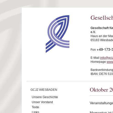
Direkt zum Inhalt
Gesellsc
Gesellschaft f
e.V.
Haus an der Mar
65183 Wiesbad
+49-173-
Fon
E-Mail
info@gcj
Homepage
www
Bankverbindung
IBAN: DE76 510
Oktober 2
GCJZ WIESBADEN
Unsere Geschichte
Unser Vorstand
Veranstaltung
Texte
Links
Momentan ist ke