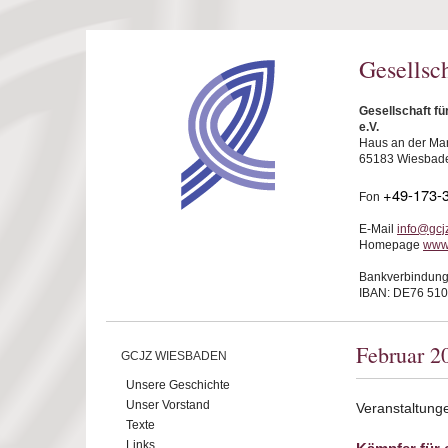
Direkt zum Inhalt
Gesellsc
Gesellschaft f
e.V.
Haus an der Mar
65183 Wiesbad
+49-173-
Fon
E-Mail
info@gcj
Homepage
www
Bankverbindung
IBAN: DE76 510
Februar 2
GCJZ WIESBADEN
Unsere Geschichte
Unser Vorstand
Veranstaltung
Texte
Links