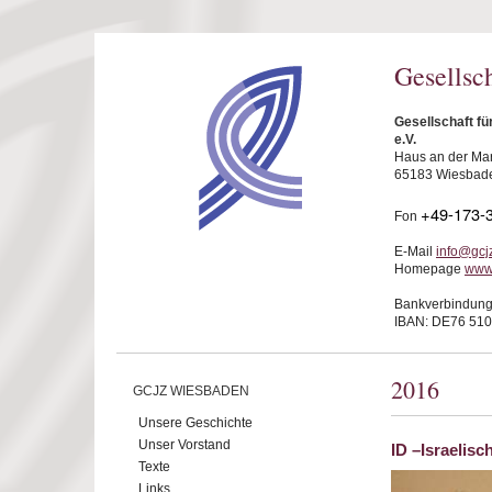
Direkt zum Inhalt
Gesellsc
Gesellschaft f
e.V.
Haus an der Mar
65183 Wiesbad
+49-173-
Fon
E-Mail
info@gcj
Homepage
www
Bankverbindung
IBAN: DE76 510
2016
GCJZ WIESBADEN
Unsere Geschichte
Unser Vorstand
ID –Israelis
Texte
Links